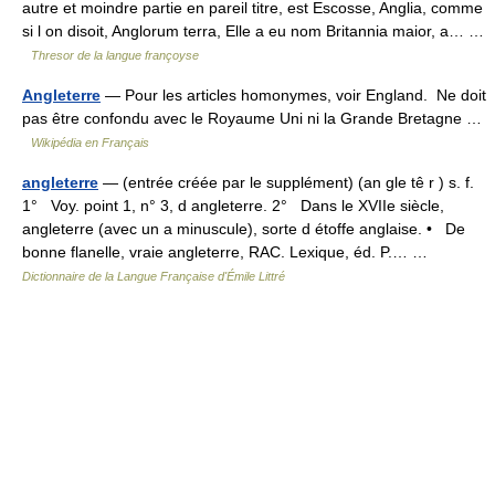
autre et moindre partie en pareil titre, est Escosse, Anglia, comme
si l on disoit, Anglorum terra, Elle a eu nom Britannia maior, a… …
Thresor de la langue françoyse
Angleterre
— Pour les articles homonymes, voir England. Ne doit
pas être confondu avec le Royaume Uni ni la Grande Bretagne …
Wikipédia en Français
angleterre
— (entrée créée par le supplément) (an gle tê r ) s. f.
1° Voy. point 1, n° 3, d angleterre. 2° Dans le XVIIe siècle,
angleterre (avec un a minuscule), sorte d étoffe anglaise. • De
bonne flanelle, vraie angleterre, RAC. Lexique, éd. P.… …
Dictionnaire de la Langue Française d'Émile Littré