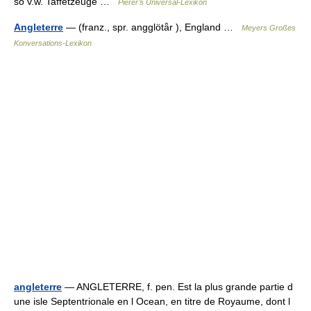
so v.w. Taffetzeuge …
Pierer's Universal-Lexikon
Angleterre
— (franz., spr. angglötǟr ), England …
Meyers Großes
Konversations-Lexikon
angleterre
— ANGLETERRE, f. pen. Est la plus grande partie d
une isle Septentrionale en l Ocean, en titre de Royaume, dont l