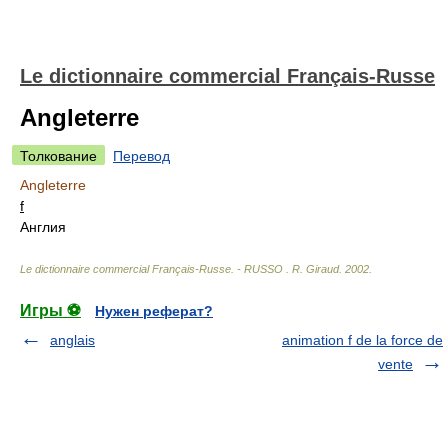
Le dictionnaire commercial Français-Russe
Angleterre
Толкование
Перевод
Angleterre
f
Англия
Le dictionnaire commercial Français-Russe. - RUSSO
.
R. Giraud
.
2002
.
Игры ⚽
Нужен реферат?
anglais
animation f de la force de
vente