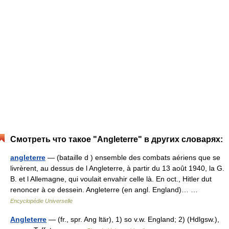
Смотреть что такое "Angleterre" в других словарях:
angleterre
— (bataille d ) ensemble des combats aériens que se
livrèrent, au dessus de l Angleterre, à partir du 13 août 1940, la G.
B. et l Allemagne, qui voulait envahir celle là. En oct., Hitler dut
renoncer à ce dessein. Angleterre (en angl. England)… …
Encyclopédie Universelle
Angleterre
— (fr., spr. Ang ltär), 1) so v.w. England; 2) (Hdlgsw.),